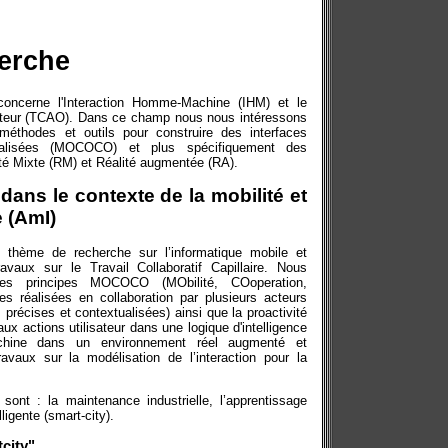
herche
oncerne l'Interaction Homme-Machine (IHM) et le
inateur (TCAO). Dans ce champ nous nous intéressons
méthodes et outils pour construire des interfaces
tualisées (MOCOCO) et plus spécifiquement des
lité Mixte (RM) et Réalité augmentée (RA).
dans le contexte de la mobilité et
e (AmI)
thème de recherche sur l’informatique mobile et
avaux sur le Travail Collaboratif Capillaire. Nous
s principes MOCOCO (MObilité, COoperation,
es réalisées en collaboration par plusieurs acteurs
précises et contextualisées) ainsi que la proactivité
 aux actions utilisateur dans une logique d'intelligence
achine dans un environnement réel augmenté et
avaux sur la modélisation de l’interaction pour la
sont : la maintenance industrielle, l’apprentissage
lligente (smart-city).
city"