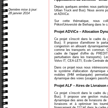
Depuis quelques années nous particip
Dernière mise à jour:
Urban Truck and Bus). Nous avons par
28 janvier 2014
et ADViCe.
Sur cette thématique, nous col
Pékin/Université de Beihang dans le 
Projet ADViCe – Allocation Dyna
Ce projet s'inscrit dans le cadre d
Bus). Il propose d'améliorer le par
congestion en allouant dynamiquement
comme les transports en commun. Ce
cadre de l'appel d'offre du PREDIT
perturbation dans les transports). 
Volvo IT, CEA-LETI, Ecole Centrale d
Dans ce projet nous nous intéressons 
le système d'allocation dynamique 
mobiles (IHM embarquée) permettant
dynamique des voies (usagers passifs)
Projet ALF – Aires de Livraison
Ce projet s’inscrit dans le cadre d
Bus). Il propose une gestion mutu
dynamique des aires de livraisons de f
livraisons et à optimiser les tour
financement de 112 k€ dans le cadre d