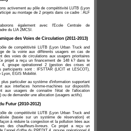
ons activement au pôle de compétitivité LUTB (Lyon
ticipé au montage de 2 projets dans ce cadre : ALF
laborons également avec l'Ecole Centrale de
cadre du LIA 2MCSI.
mique des Voies de Circulation (2011-2013)
u pôle de compétitivité LUTB (Lyon Urban Truck and
tage de la voirie aux différents usagers en cas de
 des voies de circulations aux usagers prioritaires
 projet a reçu un financement de 148 k? dans le
 4, groupe opérationnel 2 (gestion des crises et
Les participants sont : IFSTTAR (LICIT et LESCOT),
e Lyon, EGIS Mobilité.
plus particulier au système d'information supportant
et aux interfaces homme-machines sur dispositifs
 aux usagers de connaitre l'état de l'allocation
 ou de demander une allocation (usagers actifs).
 du Futur (2010-2012)
u pôle de compétitivité LUTB (Lyon Urban Truck and
alisée (basée sur un système de réservation) et
açon à réduire la congestion et la pollution liées aux
nées des chauffeurs-livreurs. Ce projet a reçu un
e l’appel d’offre du PREDIT 4, groupe opérationnel 4