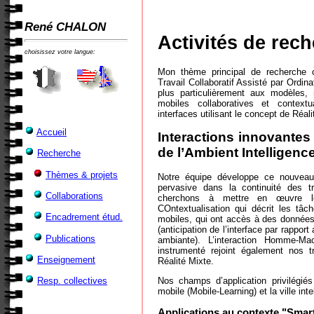
René CHALON
Activités de rec
choisissez votre langue:
Mon thème principal de recherche c
Travail Collaboratif Assisté par Ord
plus particulièrement aux modèles, 
mobiles collaboratives et contex
interfaces utilisant le concept de Réa
Accueil
Interactions innovantes 
de l’Ambient Intelligenc
Recherche
Thèmes & projets
Notre équipe développe ce nouveau 
pervasive dans la continuité des tr
Collaborations
cherchons à mettre en œuvre le
COntextualisation qui décrit les tâch
Encadrement étud.
mobiles, qui ont accès à des données 
(anticipation de l’interface par rapport
Publications
ambiante). L’interaction Homme-M
instrumenté rejoint également nos tr
Enseignement
Réalité Mixte.
Nos champs d’application privilégiés 
Resp. collectives
mobile (Mobile-Learning) et la ville inte
Applications au contexte "Smart