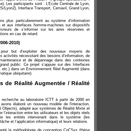
e). Les participants sont : L’Ecole Centrale de Lyon,
S/Lyon2), Interface Transport, Cemavil, Grand Lyon,
ns plus particulierement au système d’information
n et aux interfaces homme-machines sur dispositifs
livreurs de s’informer sur les aires réservées et
tions en cas de retard.
2006-2010)
pour but d’exploiter des nouveaux moyens de
 activités nécessitant des besoins d’information, de
la maintenance et de dépannage dans des contextes
u grand public. Ce projet s’appuie sur des Interfaces
e, etc.) dans un Environnement Réel Augmenté (dans
matique ubiquitaire).
 de Réalité Augmentée / Réalité
recherche au laboratoire ICTT à partir de 2000 en
 avons élaboré un nouveau modèle de l'interaction,
al Objects), adapté aux systèmes de Réalité Mixte et
 l’interaction entre les utilisateurs et les objets réels
fie les entités intervenant dans le système (les
a tâche et l’application informatique) et leurs relations.
adapté la méthodologie de conception CoCSys (thèse