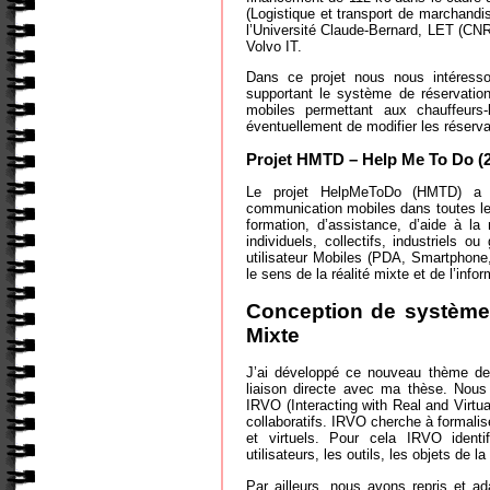
(Logistique et transport de marchandis
l’Université Claude-Bernard, LET (CNR
Volvo IT.
Dans ce projet nous nous intéresso
supportant le système de réservatio
mobiles permettant aux chauffeurs-
éventuellement de modifier les réserva
Projet HMTD – Help Me To Do (
Le projet HelpMeToDo (HMTD) a 
communication mobiles dans toutes les
formation, d’assistance, d’aide à 
individuels, collectifs, industriels o
utilisateur Mobiles (PDA, Smartphon
le sens de la réalité mixte et de l’infor
Conception de systèmes
Mixte
J’ai développé ce nouveau thème de 
liaison directe avec ma thèse. Nous
IRVO (Interacting with Real and Virtu
collaboratifs. IRVO cherche à formaliser
et virtuels. Pour cela IRVO identi
utilisateurs, les outils, les objets de l
Par ailleurs, nous avons repris et 