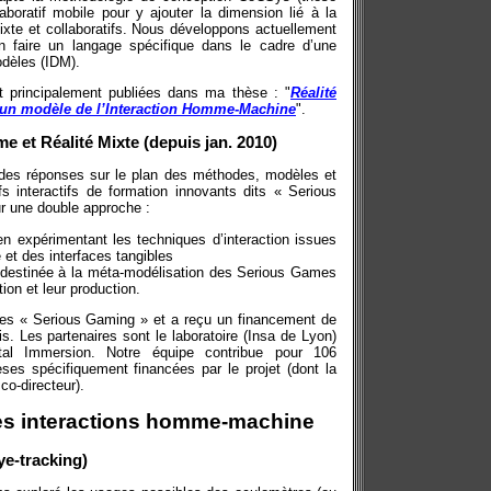
laboratif mobile pour y ajouter la dimension lié à la
xte et collaboratifs. Nous développons actuellement
 faire un langage spécifique dans le cadre d’une
odèles (IDM).
t principalement publiées dans ma thèse : "
Réalité
O, un modèle de l’Interaction Homme-Machine
".
et Réalité Mixte (depuis jan. 2010)
des réponses sur le plan des méthodes, modèles et
ifs interactifs de formation innovants dits « Serious
r une double approche :
en expérimentant les techniques d’interaction issues
 et des interfaces tangibles
destinée à la méta-modélisation des Serious Games
ion et leur production.
ffres « Serious Gaming » et a reçu un financement de
 Les partenaires sont le laboratoire (Insa de Lyon)
tal Immersion. Notre équipe contribue pour 106
ses spécifiquement financées par le projet (dont la
co-directeur).
les interactions homme-machine
ye-tracking)