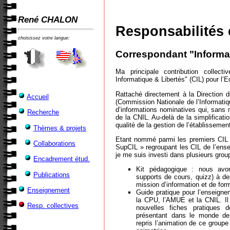
René CHALON
Responsabilités 
choisissez votre langue:
Correspondant "Informat
Ma principale contribution collect
Informatique & Libertés" (CIL) pour l’
Rattaché directement à la Direction d
Accueil
(Commission Nationale de l’Informatique
d’informations nominatives qui, sans 
Recherche
de la CNIL. Au-delà de la simplificatio
qualité de la gestion de l’établissement
Thèmes & projets
Etant nommé parmi les premiers CIL un
Collaborations
SupCIL » regroupant les CIL de l’ense
je me suis investi dans plusieurs group
Encadrement étud.
Kit pédagogique : nous avon
Publications
supports de cours, quizz) à de
mission d’information et de for
Enseignement
Guide pratique pour l’enseigne
la CPU, l’AMUE et la CNIL. Il 
Resp. collectives
nouvelles fiches pratiques 
présentant dans le monde de 
repris l’animation de ce groupe