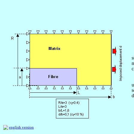
L
s
m
c
I
u
s
d
english version