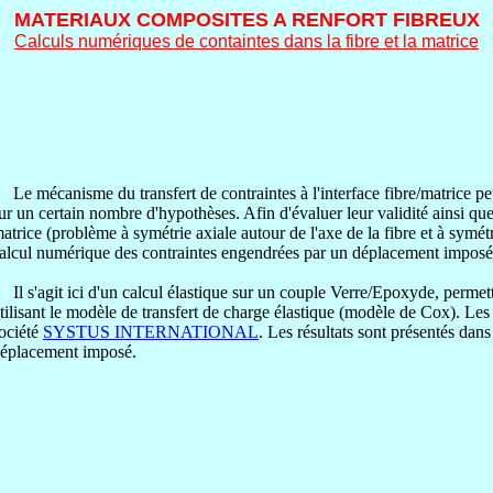
MATERIAUX COMPOSITES A RENFORT FIBREUX
Calculs numériques de containtes dans la fibre et la matrice
e mécanisme du transfert de contraintes à l'interface fibre/matrice peu
ur un certain nombre d'hypothèses. Afin d'évaluer leur validité ainsi que
atrice (problème à symétrie axiale autour de l'axe de la fibre et à symétri
alcul numérique des contraintes engendrées par un déplacement imposé
l s'agit ici d'un calcul élastique sur un couple Verre/Epoxyde, permet
tilisant le modèle de transfert de charge élastique (modèle de Cox). Le
ociété
SYSTUS INTERNATIONAL
. Les résultats sont présentés dan
éplacement imposé.