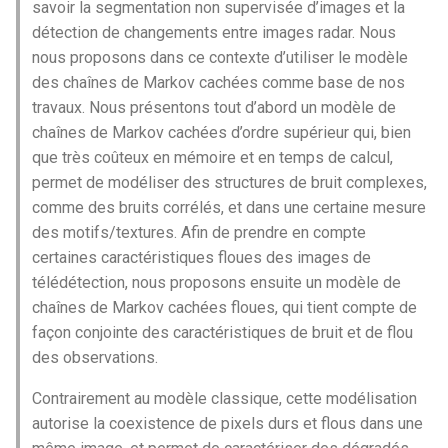
savoir la segmentation non supervisée d’images et la
i
détection de changements entre images radar. Nous
o
nous proposons dans ce contexte d’utiliser le modèle
des chaînes de Markov cachées comme base de nos
n
travaux. Nous présentons tout d’abord un modèle de
d
chaînes de Markov cachées d’ordre supérieur qui, bien
que très coûteux en mémoire et en temps de calcul,
e
permet de modéliser des structures de bruit complexes,
l
comme des bruits corrélés, et dans une certaine mesure
a
des motifs/textures. Afin de prendre en compte
certaines caractéristiques floues des images de
r
télédétection, nous proposons ensuite un modèle de
e
chaînes de Markov cachées floues, qui tient compte de
façon conjointe des caractéristiques de bruit et de flou
c
des observations.
h
Contrairement au modèle classique, cette modélisation
e
autorise la coexistence de pixels durs et flous dans une
r