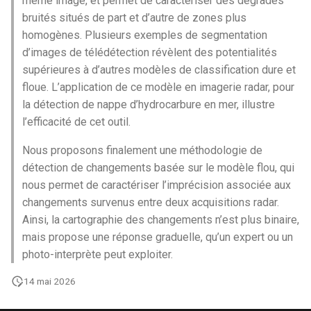
même image, et permet de caractériser des dégradés
bruités situés de part et d’autre de zones plus
c
homogènes. Plusieurs exemples de segmentation
h
d’images de télédétection révèlent des potentialités
supérieures à d’autres modèles de classification dure et
e
floue. L’application de ce modèle en imagerie radar, pour
la détection de nappe d’hydrocarbure en mer, illustre
l’efficacité de cet outil.
Nous proposons finalement une méthodologie de
détection de changements basée sur le modèle flou, qui
nous permet de caractériser l’imprécision associée aux
changements survenus entre deux acquisitions radar.
Ainsi, la cartographie des changements n’est plus binaire,
mais propose une réponse graduelle, qu’un expert ou un
photo-interprète peut exploiter.
14 mai 2026