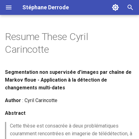
Stéphane Derrode
I
n
Resume These Cyril
i
Carincotte
t
i
Segmentation non supervisée d’images par chaîne de
a
Markov floue - Application à la détection de
changements multi-dates
l
i
Author
: Cyril Carincotte
s
Abstract
a
Cette thèse est consacrée à deux problématiques
t
couramment rencontrées en imagerie de télédétection, à