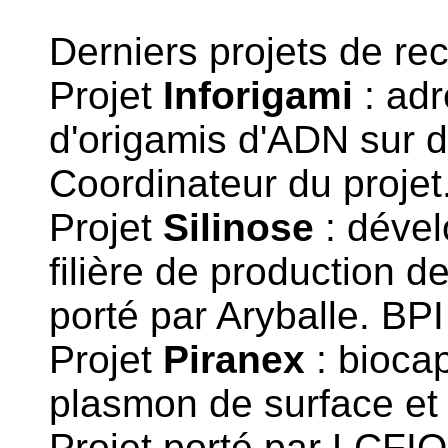
Derniers projets de re
Projet
Inforigami
: ad
d'origamis d'ADN sur 
Coordinateur du proj
Projet
Silinose
: dével
filière de production d
porté par Aryballe. BP
Projet
Piranex
: bioca
plasmon de surface et 
Projet porté par LCFI