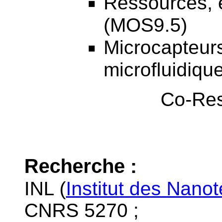
Ressources, é
(MOS9.5)
Microcapteur
microfluidiq
Co-Responsable
Recherche :
INL (
Institut des Nano
CNRS 5270 ;