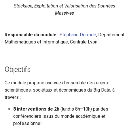
i
Stockage, Exploitation et Valorisation des Données
Massives
o
n
Responsable du module
:
Stéphane Derrode
, Département
d
Mathématiques et Informatique, Centrale Lyon
e
l
a
Objectifs
r
Ce module propose une vue d’ensemble des enjeux
e
scientifiques, sociétaux et économiques du Big Data, à
travers :
c
h
8 interventions de 2h
(lundis 8h–10h) par des
conférenciers issus du monde académique et
e
professionnel
r