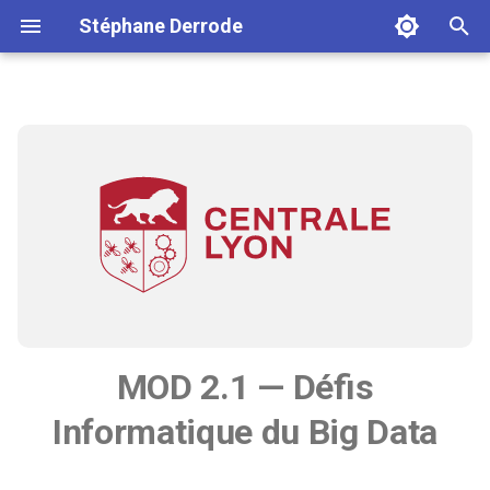
Stéphane Derrode
I
n
i
t
i
a
l
i
MOD 2.1 — Défis
s
Informatique du Big Data
a
t