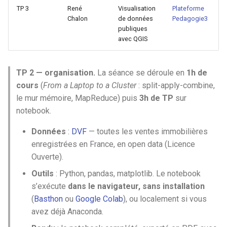
TP 3
René
Visualisation
Plateforme
Chalon
de données
Pedagogie3
publiques
avec QGIS
TP 2 — organisation.
La séance se déroule en
1h de
cours
(
From a Laptop to a Cluster
: split-apply-combine,
le mur mémoire, MapReduce) puis
3h de TP
sur
notebook.
Données
:
DVF
— toutes les ventes immobilières
enregistrées en France, en open data (Licence
Ouverte).
Outils
: Python, pandas, matplotlib. Le notebook
s’exécute
dans le navigateur, sans installation
(
Basthon
ou
Google Colab
), ou localement si vous
avez déjà Anaconda.