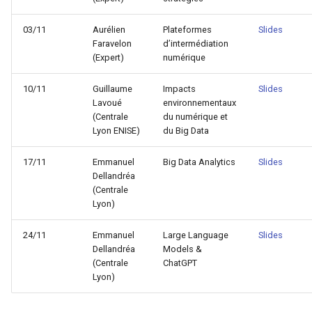
03/11
Aurélien
Plateformes
Slides
Faravelon
d’intermédiation
(Expert)
numérique
10/11
Guillaume
Impacts
Slides
Lavoué
environnementaux
(Centrale
du numérique et
Lyon ENISE)
du Big Data
17/11
Emmanuel
Big Data Analytics
Slides
Dellandréa
(Centrale
Lyon)
24/11
Emmanuel
Large Language
Slides
Dellandréa
Models &
(Centrale
ChatGPT
Lyon)