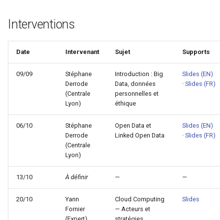
Interventions
Date
Intervenant
Sujet
Supports
09/09
Stéphane
Introduction : Big
Slides (EN)
Derrode
Data, données
·
Slides (FR)
(Centrale
personnelles et
Lyon)
éthique
06/10
Stéphane
Open Data et
Slides (EN)
Derrode
Linked Open Data
·
Slides (FR)
(Centrale
Lyon)
13/10
À définir
—
—
20/10
Yann
Cloud Computing
Slides
Fornier
— Acteurs et
(Expert)
stratégies