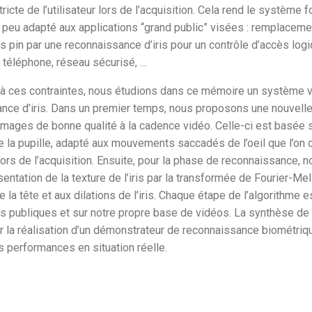
tricte de l’utilisateur lors de l’acquisition. Cela rend le système 
t peu adapté aux applications “grand public” visées : remplacem
 pin par une reconnaissance d’iris pour un contrôle d’accès log
, téléphone, réseau sécurisé, …
à ces contraintes, nous étudions dans ce mémoire un système v
nce d’iris. Dans un premier temps, nous proposons une nouvelle
images de bonne qualité à la cadence vidéo. Celle-ci est basée 
e la pupille, adapté aux mouvements saccadés de l’oeil que l’on
ors de l’acquisition. Ensuite, pour la phase de reconnaissance, 
entation de la texture de l’iris par la transformée de Fourier-Mel
e la tête et aux dilations de l’iris. Chaque étape de l’algorithme 
is publiques et sur notre propre base de vidéos. La synthèse de 
 la réalisation d’un démonstrateur de reconnaissance biométrique 
s performances en situation réelle.