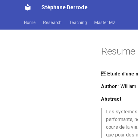
Stéphane Derrode
Home
Research
Teaching
Master M2
Resume 
 Etude d’une n
Author
: William
Abstract
Les systèmes d
performants, no
cours de la vi
que pour des im