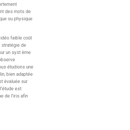
fortement
ent des mots de
ique ou physique
idéo faible coût
 stratégie de
sur un syst ème
 observe
nous étudions une
lin, bien adaptée
est évaluée sur
l’étude est
de l’iris afin